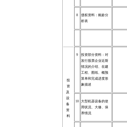
8
债权资料：账龄分
析表
9
投资部分资料：对
发行股票企业近斯
情况的介绍、在建
工程、图纸、概预
算单和完成进度形
投
象描述
资
及
设
10
大型机器设备的使
备
用状况、大修、保
资
养情况
料