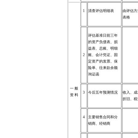
1
清查评估明细表
由评估方
表格
评估基准日前三年
的资产负债表、损
益表、总账、明细
2
账、会计凭证、固
定资产的发票、保
险单、往来款余额
询证函
一 般
3
今后五年预测情况
收入、成
资 料
折旧、税
4
主要销售合同和分
销商、经销商