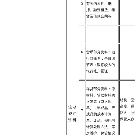
5
有关的质押、抵
押、融资租赁、租
赁及借款合同等
6
货币部分资料：银
行对账单；余额调
节表；数额较大的
银行账户函证
存货部分资料：原
材料、辅助材料购
结构、面
入发票（或入库
高度、通
流 动
单），半成品、产
7
防火、照
资 产
成品的成本计算
保管人数
资 料
单、废品、损耗的
计算处理方法、库
房维护、保管情况