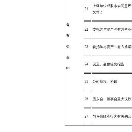
上级单位或股东会同意评
21
文件；
备
22
委托方与资产占有方营业
查
类
23
委托防与资产占有方承诺
资
24
设立、变更验资报告
料
25
公司章程、协议
26
股东会、董事会重大决议
27
与评估经济行为有关的合