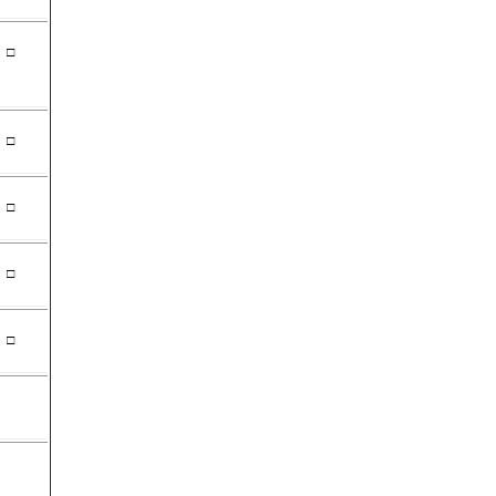
□
□
□
□
□