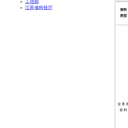
工信部
江苏省科技厅
资料
类型
业 务 
资 料